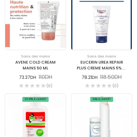
Soins des mains
Soins des mains
AVENE COLD CREAM
EUCERIN UREA REPAIR
MAINS 50 ML
PLUS CREME MAINS 5% D'
UREE 75 ML
110DH
118.50DH
73.37DH
78.21DH
(0)
(0)
33.30% À L'ARRÊT
34% À L'ARRÊT