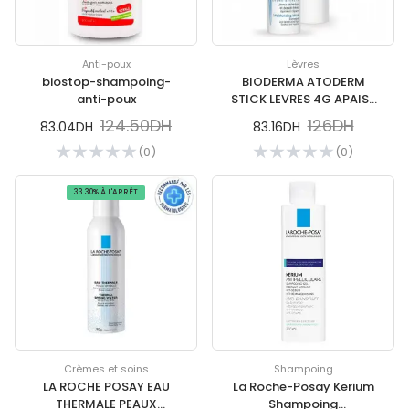
Anti-poux
Lèvres
biostop-shampoing-
BIODERMA ATODERM
anti-poux
STICK LEVRES 4G APAISE
ET REPARE
124.50DH
126DH
83.04DH
83.16DH
(0)
(0)
33.30% À L'ARRÊT
Crèmes et soins
Shampoing
LA ROCHE POSAY EAU
La Roche-Posay Kerium
THERMALE PEAUX
Shampoing