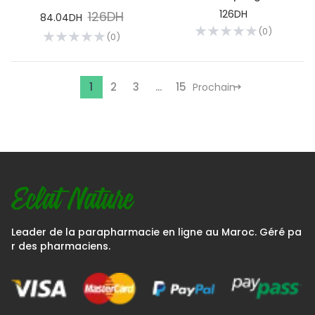
SENSIBLES 150 ML
Antipelliculaire Pellicules
126DH
126DH
84.04DH
Grasses | 200ml
(0)
(0)
1
2
3
...
15
Prochain
Leader de la parapharmacie en ligne au Maroc. Géré pa
r des pharmaciens.