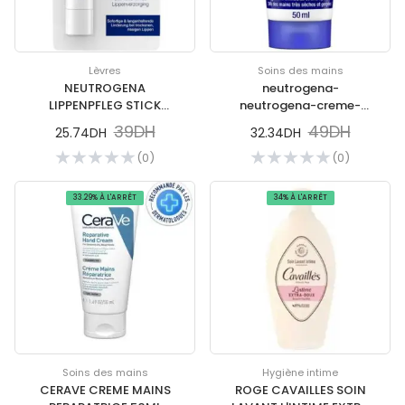
Lèvres
Soins des mains
NEUTROGENA
neutrogena-
LIPPENPFLEG STICK
neutrogena-creme-
LEVRES SPF 4
mains-loriginale-50-ml-
39DH
49DH
25.74DH
32.34DH
soins-des-mains
(0)
(0)
33.29% À L'ARRÊT
34% À L'ARRÊT
Soins des mains
Hygiène intime
CERAVE CREME MAINS
ROGE CAVAILLES SOIN