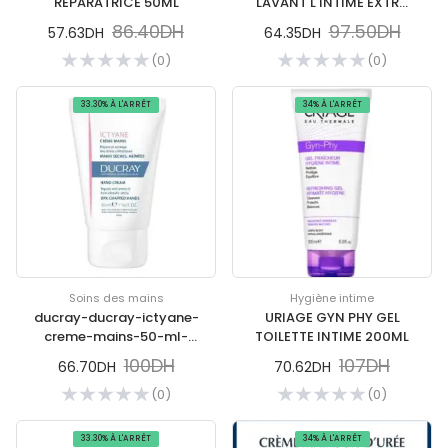
REPARATRICE 50ML
LAVANT L'INTIME EXTRA
DOUX 100 ML
86.40DH
97.50DH
57.63DH
64.35DH
(0)
(0)
33.30% À L'ARRÊT
34% À L'ARRÊT
Soins des mains
Hygiène intime
ducray-ducray-ictyane-
URIAGE GYN PHY GEL
creme-mains-50-ml-
TOILETTE INTIME 200ML
soins-des-mains
100DH
107DH
66.70DH
70.62DH
(0)
(0)
33.30% À L'ARRÊT
34% À L'ARRÊT