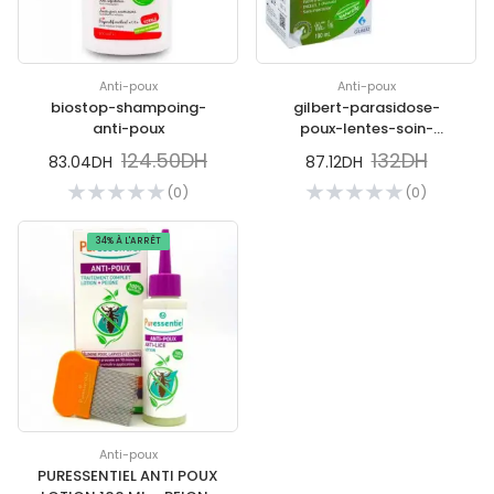
Anti-poux
Anti-poux
biostop-shampoing-
gilbert-parasidose-
anti-poux
poux-lentes-soin-
traitant-100-ml
124.50DH
132DH
83.04DH
87.12DH
(0)
(0)
34% À L'ARRÊT
Anti-poux
PURESSENTIEL ANTI POUX