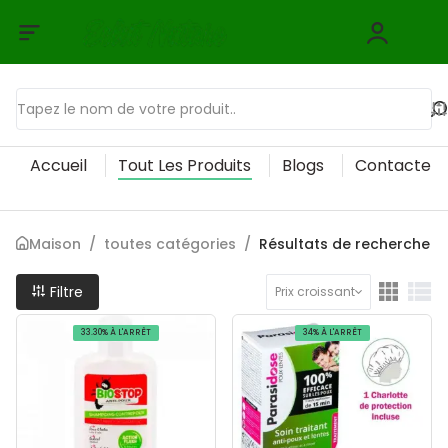
Accueil
Tout Les Produits
Blogs
Contactez
Maison
/
toutes catégories
/
Résultats de recherche
Filtre
Prix croissant
33.30% À L'ARRÊT
34% À L'ARRÊT