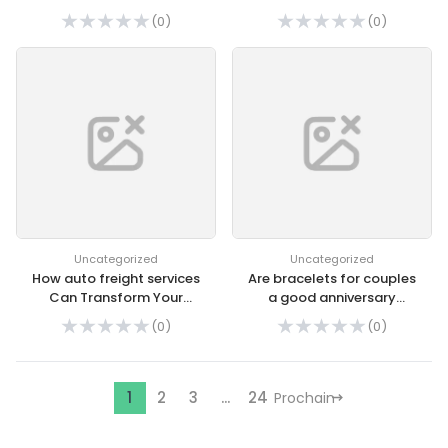
relationship?
issues?
(0)
(0)
Uncategorized
Uncategorized
How auto freight services
Are bracelets for couples
Can Transform Your
a good anniversary
Daily Routine
present?
(0)
(0)
1
2
3
...
24
Prochain