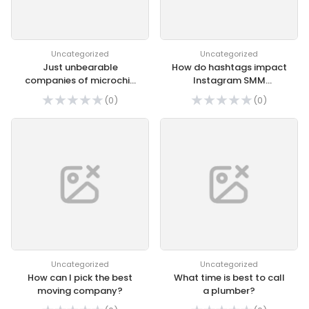
Uncategorized
Uncategorized
Just unbearable
How do hashtags impact
companies of microchip
Instagram SMM
about BFIA
strategies
(0)
(0)
Uncategorized
Uncategorized
How can I pick the best
What time is best to call
moving company?
a plumber?