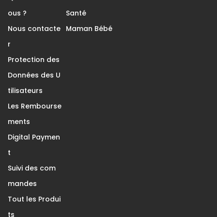
ous ?
Santé
Nous contacte
Maman Bébé
r
Protection des
Données des U
tilisateurs
Les Rembourse
ments
Digital Paymen
t
Suivi des com
mandes
Tout les Produi
ts