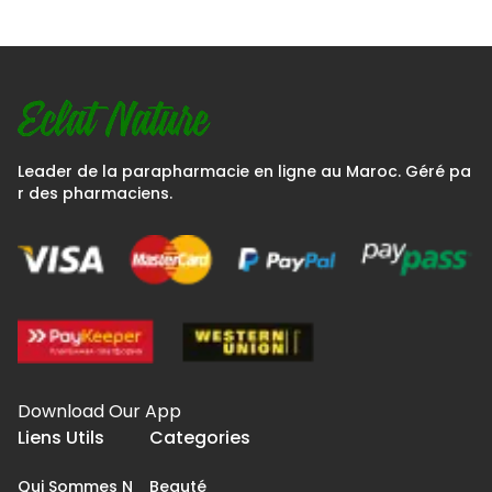
Leader de la parapharmacie en ligne au Maroc. Géré pa
r des pharmaciens.
Download Our App
Liens Utils
Categories
Qui Sommes N
Beauté